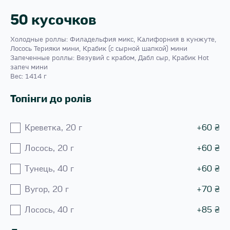
50 кусочков
Холодные роллы: Филадельфия микс, Калифорния в кунжуте,
Лосось Терияки мини, Крабик (с сырной шапкой) мини
Запеченные роллы: Везувий с крабом, Дабл сыр, Крабик Hot
запеч мини
Вес: 1414 г
Топінги до ролів
Креветка, 20 г
+
60
₴
Лосось, 20 г
+
60
₴
Тунець, 40 г
+
60
₴
Вугор, 20 г
+
70
₴
Лосось, 40 г
+
85
₴