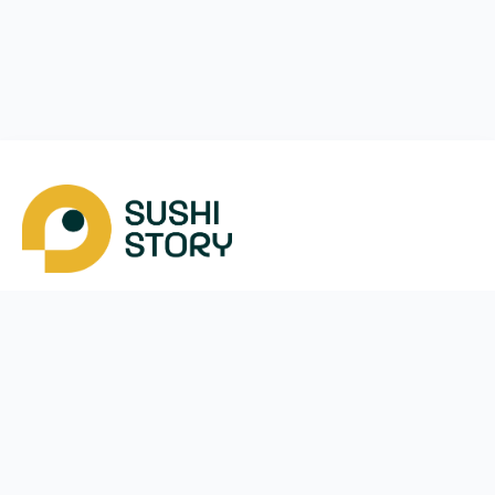
Скачать
Мы в соцсетях
Instagram
App Store
Google Play
Facebook
Telegram
38 (050)
170-24-44
ежедневно с
10:00
до
21:30