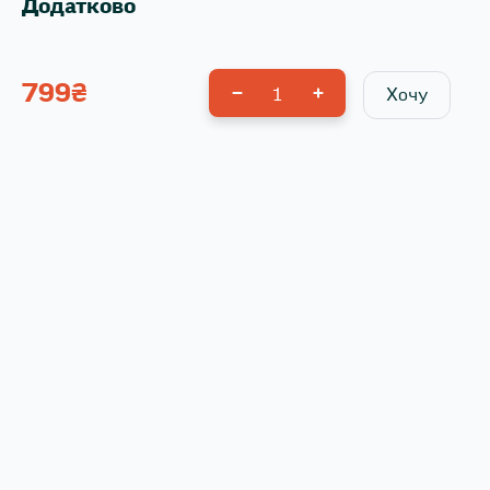
Додатково
799
₴
1
Хочу