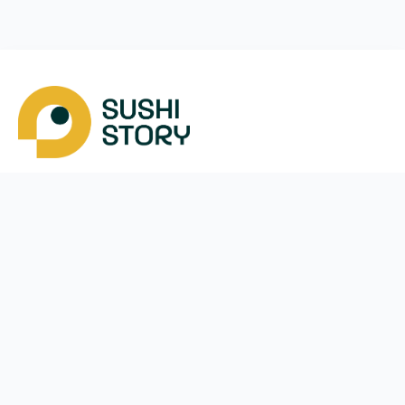
Скачать
Мы в соцсетях
Instagram
App Store
Google Play
Facebook
Telegram
38 (050)
170-24-44
ежедневно с
10:00
до
21:30
Вишневе