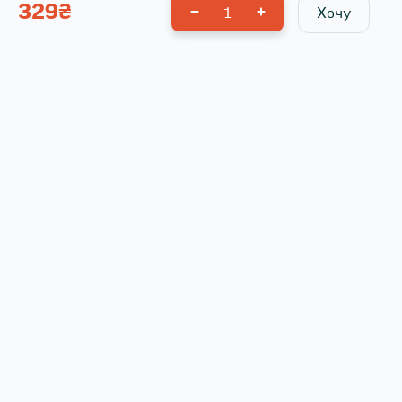
329
₴
1
Хочу