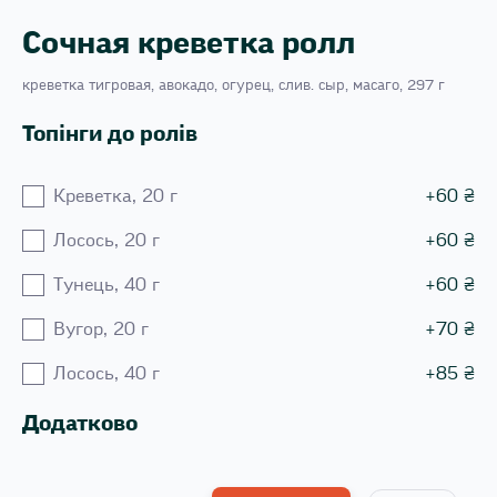
Сочная креветка ролл
креветка тигровая, авокадо, огурец, слив. сыр, масаго, 297 г
Топінги до ролів
Креветка, 20 г
+
60
₴
Лосось, 20 г
+
60
₴
Тунець, 40 г
+
60
₴
Вугор, 20 г
+
70
₴
Лосось, 40 г
+
85
₴
Додатково