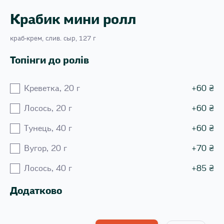
Крабик мини ролл
краб-крем, слив. сыр, 127 г
Топінги до ролів
Креветка, 20 г
+
60
₴
Лосось, 20 г
+
60
₴
Тунець, 40 г
+
60
₴
Вугор, 20 г
+
70
₴
Лосось, 40 г
+
85
₴
Додатково