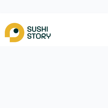
Скачать
Мы в соцсетях
Instagram
App Store
Google Play
Facebook
Telegram
38 (050)
170-24-44
ежедневно с
10:00
до
21:30
Вишневе