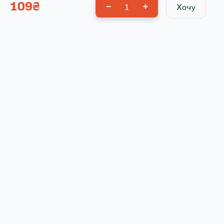
109
₴
1
Хочу