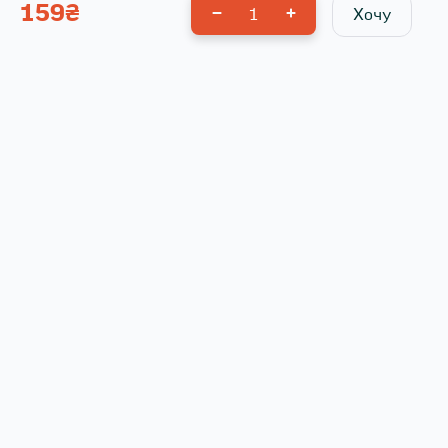
159
₴
1
Хочу