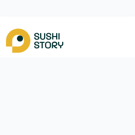
Скачать
Мы в соцсетях
Instagram
App Store
Google Play
Facebook
Telegram
38 (050)
170-24-44
ежедневно с
10:00
до
21:30
Вишневе