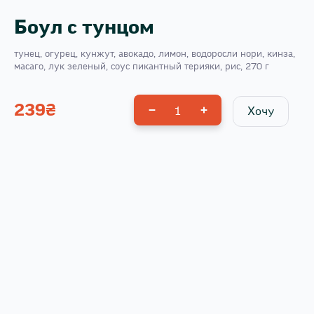
Боул с тунцом
тунец, огурец, кунжут, авокадо, лимон, водоросли нори, кинза,
масаго, лук зеленый, соус пикантный терияки, рис, 270 г
239
₴
1
Хочу