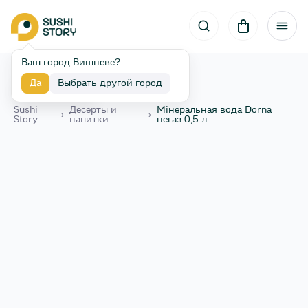
Ваш город Вишневе?
Да
Выбрать другой город
Назад
Sushi
Десерты и
Мінеральная вода Dorna
›
›
Story
напитки
негаз 0,5 л