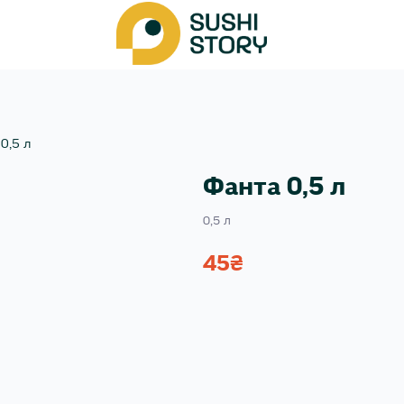
0,5 л
Фанта 0,5 л
0,5 л
45
₴