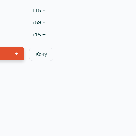
+
15
₴
+
59
₴
+
15
₴
1
Хочу
0
₴