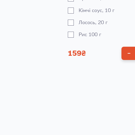
Кiмчi соус, 10 г
Лосось, 20 г
Рис 100 г
Комплектація
159
₴
Ложка додат