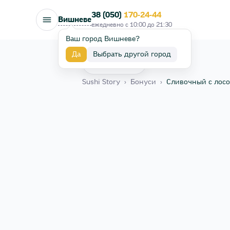
38 (050)
170-24-44
Вишневе
ежедневно с
10:00
до
21:30
Ваш город Вишневе?
Да
Выбрать другой город
Назад
Sushi Story
›
Бонуси
›
Сливочный с лос