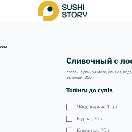
осем
Сливочный с ло
лосось, бульйон мисо, сливки, водо
зеленый, 310 г
Топінги до супів
Яйце куряче 1 шт
Курча, 20 г
Креветка, 20 г