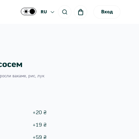
Вход
RU
сосем
росли вакаме, рис, лук
+
20
₴
+
19
₴
+
59
₴