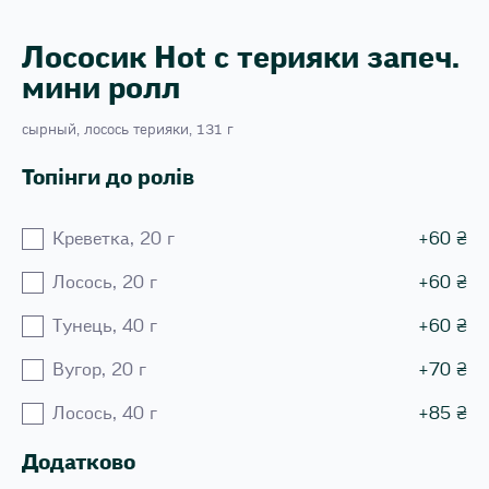
Лососик Hot с терияки запеч.
мини ролл
сырный, лосось терияки, 131 г
Топінги до ролів
Креветка, 20 г
+
60
₴
Лосось, 20 г
+
60
₴
Тунець, 40 г
+
60
₴
Вугор, 20 г
+
70
₴
Лосось, 40 г
+
85
₴
Додатково