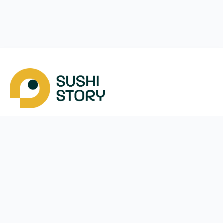
Скачать
Мы в соцсетях
Instagram
App Store
Google Play
Facebook
Telegram
38 (050)
170-24-44
ежедневно с
10:00
до
21:30