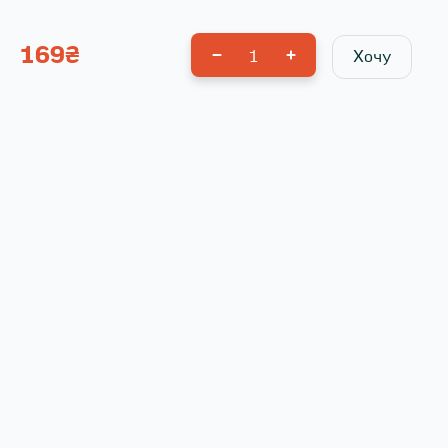
169
₴
1
Хочу