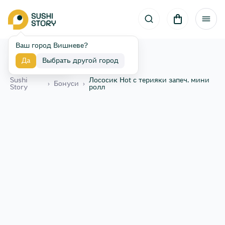
Ваш город Вишневе?
Да
Выбрать другой город
Назад
Sushi
Лососик Hot с терияки запеч. мини
›
Бонуси
›
Story
ролл