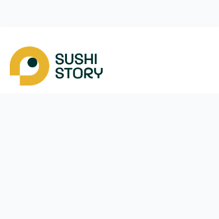
Скачать
Мы в соцсетях
Instagram
App Store
Google Play
Facebook
Telegram
38 (050)
170-24-44
ежедневно с
10:00
до
21:30
Вишневе