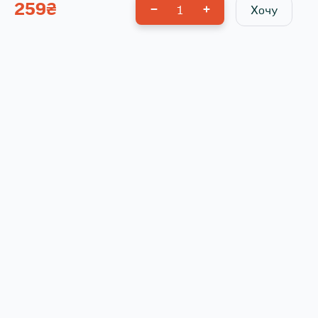
259
₴
1
Хочу