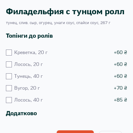
Филадельфия с тунцом ролл
тунец, слив. сыр, огурец, унаги соус, спайси соус, 267 г
Топінги до ролів
Креветка, 20 г
+
60
₴
Лосось, 20 г
+
60
₴
Тунець, 40 г
+
60
₴
Вугор, 20 г
+
70
₴
Лосось, 40 г
+
85
₴
Додатково