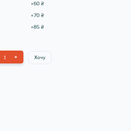
+
60
₴
+
70
₴
+
85
₴
1
Хочу