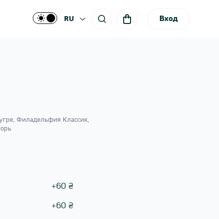
Вход
RU
угре, Филадельфия Классик,
горь
+
60
₴
+
60
₴