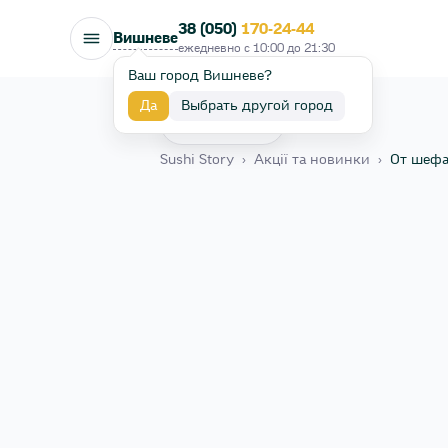
38 (050)
170-24-44
Вишневе
ежедневно с
10:00
до
21:30
Ваш город Вишневе?
Да
Выбрать другой город
Назад
Sushi Story
›
Акції та новинки
›
От шеф