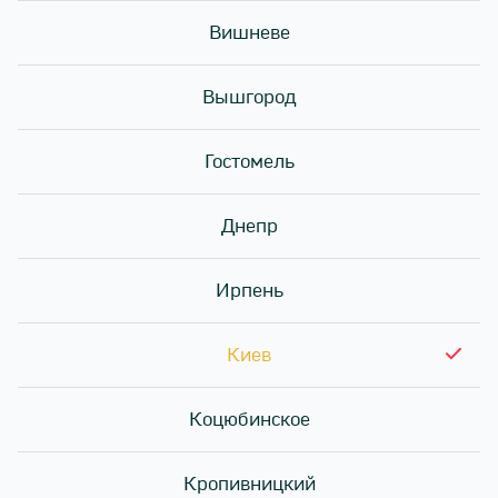
Вишневе
Вышгород
Гостомель
☀️Набор Августа 1,1 кг всего за 699₴ 🍱
Днепр
Состоит из роллов:
🍣Филадельфия мини ролл
🍣Смоки фиш ролл
Ирпень
🍣Аяши запечённый ролл
🍣Крабик Hot запечённый мини ролл
Киев
🍣Филадельфия с креветкой запечённый ролл
Вес: 1110 г
Коцюбинское
_____
Кропивницкий