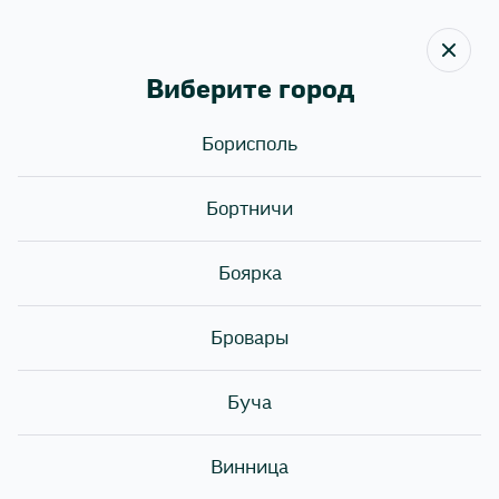
Виберите город
Борисполь
Назад
Бортничи
НАБОР МЕСЯЦА ПО
АКЦИОННОЙ ЦЕНЕ
Боярка
Бровары
Буча
Винница