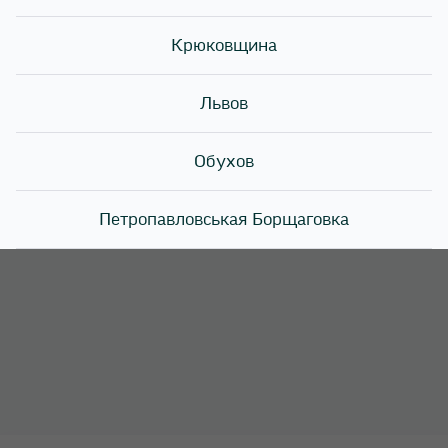
🔺Набор действует до 31.08.2026 г.
🔺Подробности акции уточняйте у операторов колл-
Крюковщина
центра или у администраторов в магазинах Sushi
Story
Львов
Обухов
Петропавловськая Борщаговка
Подгородное
Полтава
Святопетровское