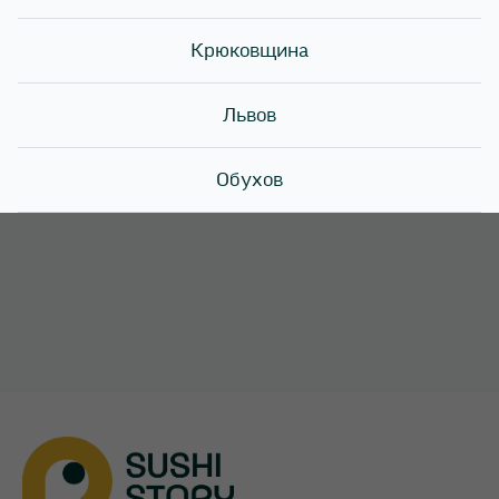
Крюковщина
Львов
Обухов
Петропавловськая Борщаговка
Подгородное
Полтава
Святопетровское