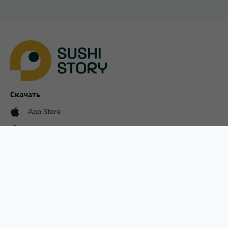
Софиевская Борщаговка
Украинка
Харьков
Хотов
Скачать
App Store
Чайки
Google Play
Чубинское
Меню
Оплата и доставка
Акции
Пользовательское соглашени
Наши магазины
Франшиза
Статьи
Новости