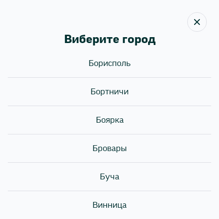
Виберите город
Борисполь
Назад
Бортничи
ГОРЯЧИЕ СКИДКИ НА
ГОРЯЧЕЕ! 🔥
Боярка
Бровары
Буча
Винница