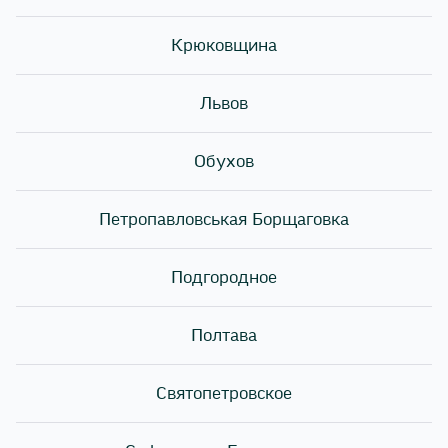
«Продукція» - страви і супутні товари, зазначені на
Сайті Виконавця і доступні для замовлення Клієнтом.
Звертаємо увагу на те, що зовнішній вигляд товару
Крюковщина
(продукції) може відрізнятися від зображення,
представленого на сайт, вага кожної окремої позиції
Львов
може відрізнятися від 10 г до 30г.
«Замовлення» - сукупність дій Клієнта за
Обухов
висловлюванню наміру отримати від Виконавця
послугу з приготування і доставки готових страв і
супутніх товарів, замовлені для приготування і
Петропавловськая Борщаговка
доставки. Під Замовленням розуміється також
комплект страв і супутніх товарів, замовлених
Подгородное
Клієнтом.
2. Загальні положення
Полтава
2.1. Правила діють по відношенню до всіх Замовлень
Клієнта Продукції, зазначеної на Сайті і в мобільних
Святопетровское
додатках. Замовляючи послугу з приготування і
доставки Продукції, Клієнт погоджується з цими