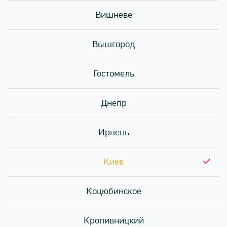
готових страв і їх доставки на замовлення Клієнтів.
Вишневе
«Клієнт» - особа, кому надаються послуги з
приготування і доставки страв для власного
Вышгород
споживання.
Гостомель
«Одержувач Замовлення» - особа, яка отримує
приготовлену і доставлену на замовлення Клієнта
продукцію.
Днепр
«Сайт» - сукупність комп'ютерних програм, що
забезпечують публікацію даних, що стосуються послуг,
Ирпень
продукції Виконавця шляхом повідомлення їх для
загального відома за допомогою технічних засобів
зв'язку в мережі Інтернет за адресою
Киев
https://sushistory.com
Коцюбинское
«Послуга» - сукупність дій Виконавця з приготування,
пакування та доставку Продукції, замовленої Клієнтом.
Кропивницкий