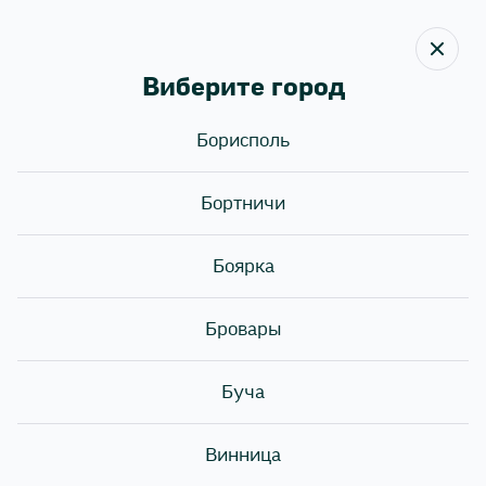
Виберите город
Назад
Борисполь
Пользовательское соглашение
Бортничи
ПРАВИЛА НАДАННЯ ПОСЛУГ
Боярка
1. Основні поняття
Бровары
Поняття і визначення, що використовуються в цих
Правилах надання послуг з приготування і доставки
страв на замовлення клієнтів (далі - «Правила»),
Буча
вживаються в наступних значеннях:
Винница
«Виконавець», «Sushi Story»- організація, безпосередньо
або через залучених осіб надає послуги з приготування