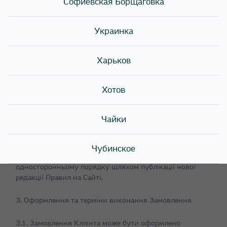
Софиевская Борщаговка
Правилами без будь-яких застережень і обмежень.
2.2. Ці Правила можуть розглядатися як публічна
Украинка
оферта в відповідності зі статтю 633 Цивільного
кодексу України.
Харьков
2.3. До відносин між Клієнтом та Виконавцем
застосовується положення Цивільного кодексу України
Хотов
Стаття 901. Договір про надання послуг
2.4. Виконавець може надавати послуги особисто або із
Чайки
залученням інших осіб. При цьому відповідальним
перед Клієнтом залишається Виконавець.
Чубинское
2.5. Правила можуть змінюватися Виконавцем в
односторонньому порядку шляхом публікації нової
редакції Правил на Сайті.
3. Оформлення та терміни виконання Замовлення
3.1. Замовлення Клієнта може бути оформлено