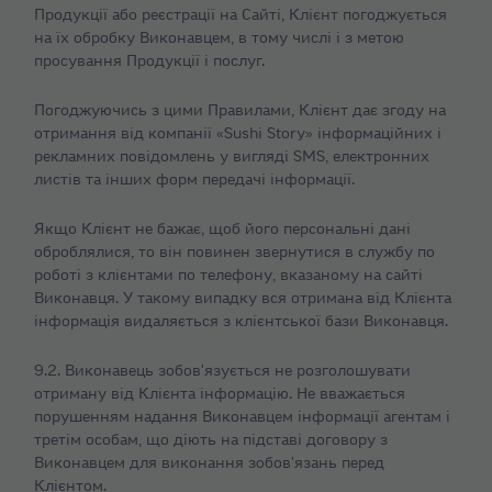
Продукції або реєстрації на Сайті, Клієнт погоджується
на їх обробку Виконавцем, в тому числі і з метою
просування Продукції і послуг.
Погоджуючись з цими Правилами, Клієнт дає згоду на
отримання від компанії «Sushi Story» інформаційних і
рекламних повідомлень у вигляді SMS, електронних
листів та інших форм передачі інформації.
Якщо Клієнт не бажає, щоб його персональні дані
оброблялися, то він повинен звернутися в службу по
роботі з клієнтами по телефону, вказаному на сайті
Виконавця. У такому випадку вся отримана від Клієнта
інформація видаляється з клієнтської бази Виконавця.
9.2. Виконавець зобов'язується не розголошувати
отриману від Клієнта інформацію. Не вважається
порушенням надання Виконавцем інформації агентам і
третім особам, що діють на підставі договору з
Виконавцем для виконання зобов'язань перед
Клієнтом.