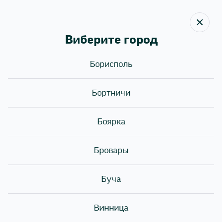
Виберите город
Борисполь
Назад
Бортничи
РОЛЛ МЕСЯЦА ПО
АКЦИОННОЙ ЦЕНЕ
Боярка
Бровары
Буча
Винница