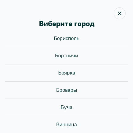
Виберите город
Борисполь
Назад
Бортничи
ГОРЯЧИЕ СКИДКИ НА
ГОРЯЧЕЕ! 🔥
Боярка
Бровары
Буча
Винница