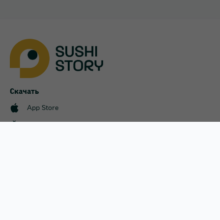
Софиевская Борщаговка
Украинка
Харьков
Хотов
Скачать
App Store
Чайки
Google Play
Чубинское
Меню
Оплата и доставка
Акции
Пользовательское соглашени
Наши магазины
Франшиза
Статьи
Новости