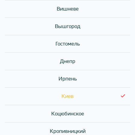
Вишневе
Вышгород
Гостомель
Днепр
Ирпень
Киев
Коцюбинское
Издание Franchise group пообщалось с
Кропивницкий
руководительницей проекта Sushi Story Poland