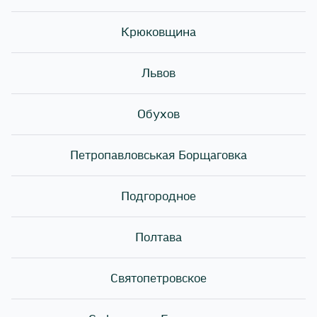
Юлией Рымшей. Она поделилась нашим опытом,
как открыть и развивать успешную франшизу в
Крюковщина
Украине и Европе.
Львов
Ключевое решение выйти на рынок Польши было
принято, когда нам предложили купить 6 готовых
заведений. Однако, без трудностей не обошлось.
Обухов
Подробнее о препятствиях, которые встали на
нашем пути, вы можете прочитать в статье по
Петропавловськая Борщаговка
ссылке:
https://franchisegroup.com.ua/
Но наша команда не боится трудностей и всегда
Подгородное
ищет выход из сложной ситуации. Это стало одной
из ключевых составляющих нашего успеха!
Полтава
На данный момент у нас успешно работают восемь
заведений в Польше, а также ведутся активные
Святопетровское
переговоры о открытии новых.