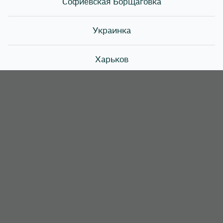
Софиевская Борщаговка
Мы также ведем переговоры об открытии заведений
в Португалии, Германии, Словакии и Румынии.
Украинка
Хотите также открыть магазин Sushi Story в своем
городе? Звоните и узнайте подробности, как это
Харьков
сделать! Номер: +380 67 348 36 72
Хотов
Чайки
Чубинское