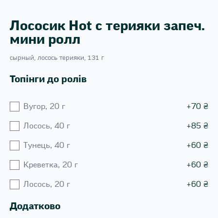
Лососик Hot с терияки запеч.
мини ролл
сырный, лосось терияки, 131 г
Топінги до ролів
Вугор, 20 г
+
70
₴
Лосось, 40 г
+
85
₴
Тунець, 40 г
+
60
₴
Креветка, 20 г
+
60
₴
Лосось, 20 г
+
60
₴
Додатково