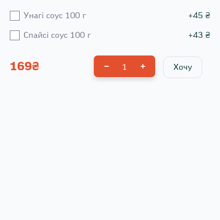
Унагі соус 100 г
+
45
₴
Спайсі соус 100 г
+
43
₴
169
₴
1
Хочу