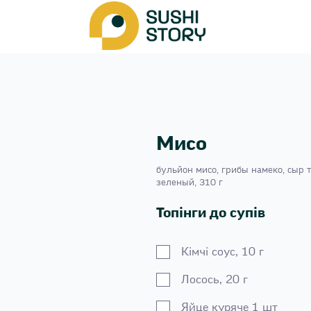
Мисо
бульйон мисо, грибы намеко, сыр 
зеленый, 310 г
Топінги до супів
Кiмчi соус, 10 г
Лосось, 20 г
Яйце куряче 1 шт