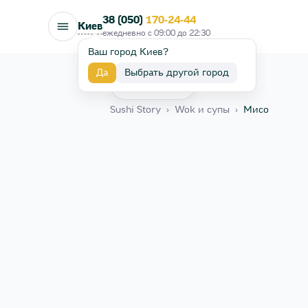
38 (050)
170-24-44
Киев
ежедневно с
09:00
до
22:30
Ваш город Киев?
Да
Выбрать другой город
Назад
Sushi Story
›
Wok и супы
›
Мисо