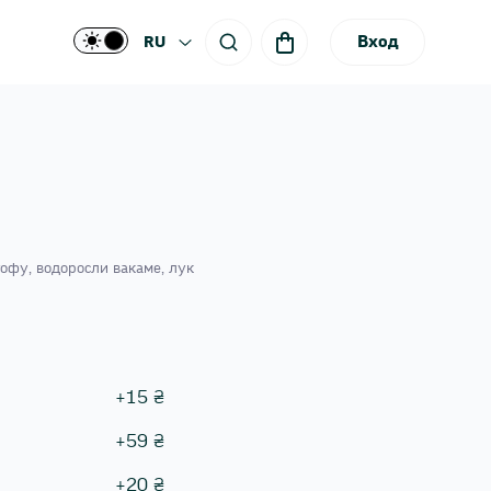
Вход
RU
тофу, водоросли вакаме, лук
+
15
₴
+
59
₴
+
20
₴