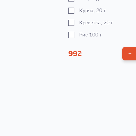
Курча, 20 г
Креветка, 20 г
Рис 100 г
Комплектація
99
₴
Ложка додат