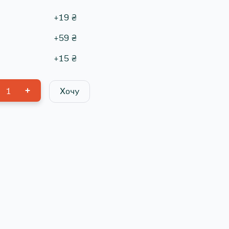
+
19
₴
+
59
₴
+
15
₴
1
Хочу
0
₴