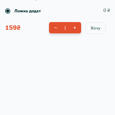
0
₴
Ложка додат
159
₴
1
Хочу