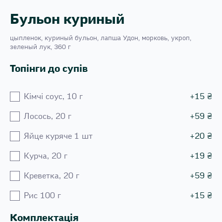
Бульон куриный
цыпленок, куриный бульон, лапша Удон, морковь, укроп,
зеленый лук, 360 г
Топінги до супів
Кiмчi соус, 10 г
+
15
₴
Лосось, 20 г
+
59
₴
Яйце куряче 1 шт
+
20
₴
Курча, 20 г
+
19
₴
Креветка, 20 г
+
59
₴
Рис 100 г
+
15
₴
Комплектація