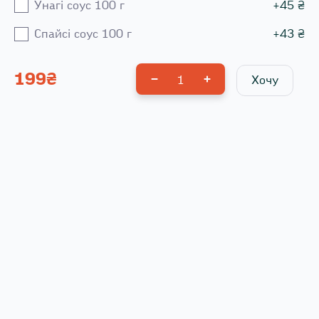
Унагі соус 100 г
+
45
₴
Спайсі соус 100 г
+
43
₴
199
₴
1
Хочу