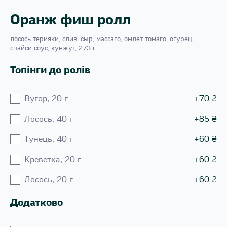
Оранж фиш ролл
лосось терияки, слив. сыр, массаго, омлет томаго, огурец,
спайси соус, кунжут, 273 г
Топінги до ролів
Вугор, 20 г
+
70
₴
Лосось, 40 г
+
85
₴
Тунець, 40 г
+
60
₴
Креветка, 20 г
+
60
₴
Лосось, 20 г
+
60
₴
Додатково