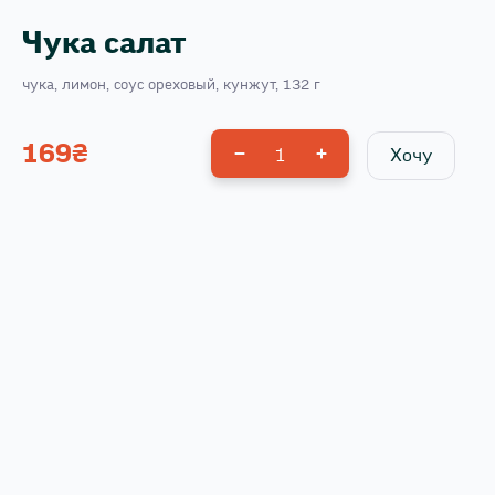
Чука салат
чука, лимон, соус ореховый, кунжут, 132 г
169
₴
1
Хочу