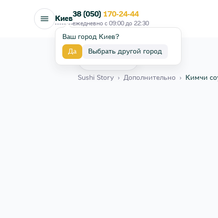
38 (050)
170-24-44
Киев
ежедневно с
09:00
до
22:30
Ваш город Киев?
Да
Выбрать другой город
Назад
Sushi Story
›
Дополнительно
›
Кимчи со