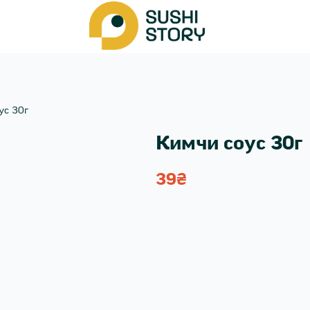
ус 30г
Кимчи соус 30г
39
₴