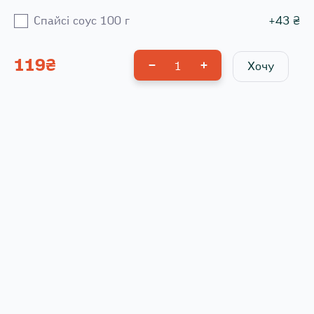
Спайсі соус 100 г
+
43
₴
119
₴
1
Хочу