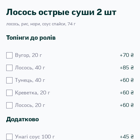
Лосось острые суши 2 шт
лосось, рис, нори, соус спайси, 74 г
Топінги до ролів
Вугор, 20 г
+
70
₴
Лосось, 40 г
+
85
₴
Тунець, 40 г
+
60
₴
Креветка, 20 г
+
60
₴
Лосось, 20 г
+
60
₴
Додатково
Унагі соус 100 г
+
45
₴