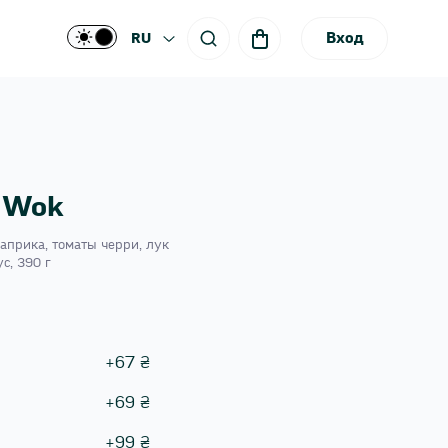
Вход
RU
 Wok
априка, томаты черри, лук
с, 390 г
+
67
₴
+
69
₴
+
99
₴