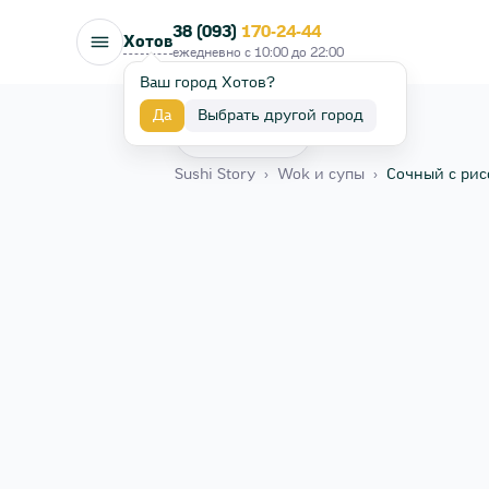
38 (093)
170-24-44
Хотов
ежедневно с
10:00
до
22:00
Ваш город Хотов?
Да
Выбрать другой город
Назад
Sushi Story
›
Wok и супы
›
Сочный с ри