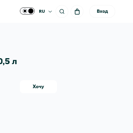
Вход
RU
0,5 л
Хочу