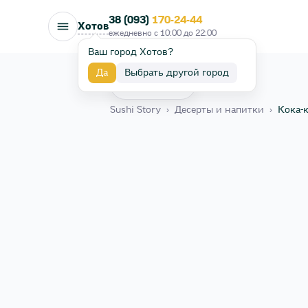
38 (093)
170-24-44
Хотов
ежедневно с
10:00
до
22:00
Ваш город Хотов?
Да
Выбрать другой город
Назад
Sushi Story
›
Десерты и напитки
›
Кока-к