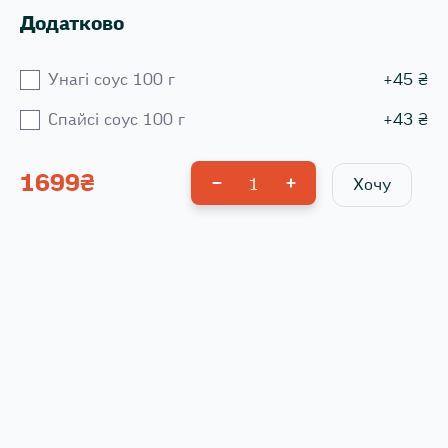
Додатково
Унагі соус 100 г
+
45
₴
Спайсі соус 100 г
+
43
₴
1699
₴
1
Хочу