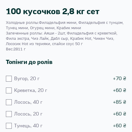
100 кусочков 2,8 кг сет
Холодные роллы:Филадельфия мини, Филадельфия с тунцом,
Тунец мини, Огурец мини, Крабик мини
Запеченные роллы: Аяши - 2шт, Филадельфия с креветкой,
Фила экстра, Чиз Лайк, Дабл сыр, Крабик Hot, Чикен Чиз,
Лососик Hot из терияки, спайси соус 50 г
Вес:2811 г
Топінги до ролів
Вугор, 20 г
+
70
₴
Креветка, 20 г
+
60
₴
Лосось, 40 г
+
85
₴
Лосось, 20 г
+
60
₴
Тунець, 40 г
+
60
₴