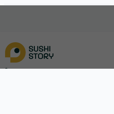
Крюковщина
Львов
Обухов
Петропавловськая Борщаговка
Скачать
Подгородное
App Store
Полтава
Google Play
Святопетровское
Меню
Оплата и доставка
Акции