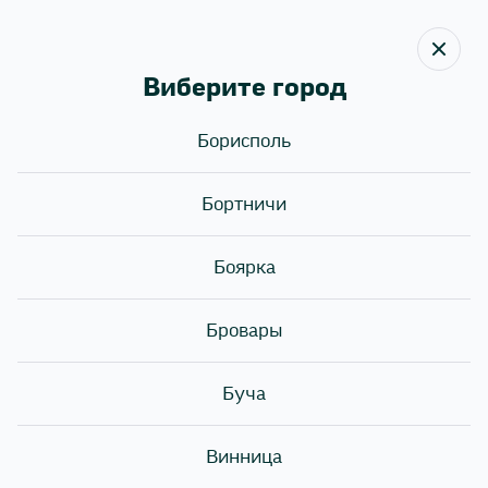
Виберите город
Борисполь
Назад
Бортничи
SUSHІ STORY - ИСТОРИЯ
ПРО УСПЕШНЫЙ БИЗНЕС!
Боярка
Бровары
Буча
Винница