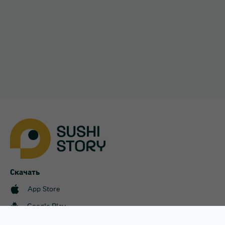
Софиевская Борщаговка
Украинка
Харьков
Хотов
Чайки
Чубинское
Скачать
App Store
Google Play