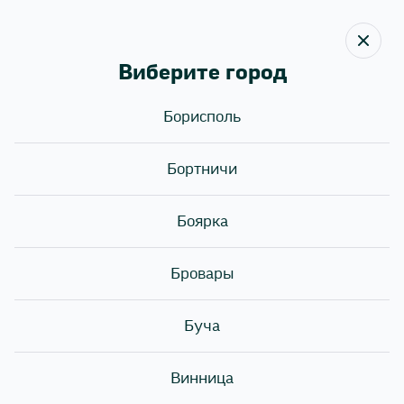
Виберите город
Борисполь
Назад
Бортничи
ДВА РОЛЛА ПО ЦЕНЕ
ОДНОГО!
Боярка
Бровары
Буча
Винница