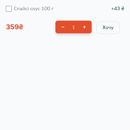
Спайсі соус 100 г
+
43
₴
359
₴
1
Хочу