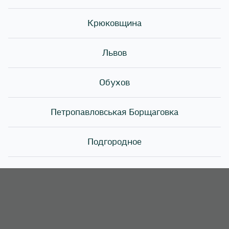
Крюковщина
Запечені роли (або запечені суші) — це популярна
варіація традиційних японських ролів, яка поєднує
класичні елементи суші з технікою запікання. На
Львов
відміну від традиційних суші, які подаються
холодними, запечені роли після формування
Обухов
додатково запікаються в духовці або під грилем,
найчастіше з додаванням сирного соусу зверху.
Петропавловськая Борщаговка
Подгородное
Полтава
Святопетровское