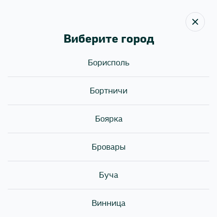
Виберите город
Борисполь
Назад
Sushi Story
›
Статьи
›
Как есть имбирь с роллами?
Бортничи
Как есть имбирь с
Боярка
роллами?
Бровары
Буча
Винница