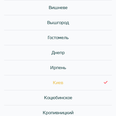
Вишневе
Вышгород
Гостомель
Днепр
Ирпень
Різноманітні рецепти запечених ролів з покроковою
Киев
інструкцією приготування та опис технології
запікання суші. Що таке запечені роли і в чому їх
Коцюбинское
відмінність від звичайних.
Кропивницкий
Що таке запечені роли