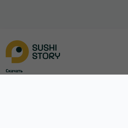
Софиевская Борщаговка
Украинка
Харьков
Хотов
Чайки
Скачать
App Store
Чубинское
Google Play
Меню
Оплата и доставка
Акции
Пользовательское соглашени
Наши магазины