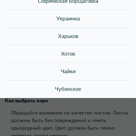
клеток организма.
Софиевская Борщаговка
Кроме того, в нори есть много минералов! Таких как
Украинка
йод, железо, магний и другие. Именно они
поддерживают здоровье щитовидной железы.
Харьков
А еще нори богаты витаминами: В1, В2, В12, А, С и
Е. Они необходимы для укрепления иммунитета
Хотов
человека.
Также в водорослях есть антиоксиданты, которые
Чайки
борются со старением организма!
Чубинское
Как выбрать нори
Обращайте внимание на качество листов. Листы
должны быть без повреждений и иметь
однородный цвет. Цвет должен быть темно-
зеленым, почти черным.