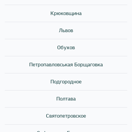
элементов для приготовления блюд японской
кухни. И они являются одним из главных
Крюковщина
ингредиентов для приготовления суши и роллов.
Львов
Нори растет не только в Японии, но и у побережья
Китая и Уэльса. А лидерами по производству нори
для употребления в пищу стали Япония, Китай и
Обухов
Корея.
Петропавловськая Борщаговка
Польза нори
Подгородное
Полтава
Водоросли нори — это не только вкусный
ингредиент, но и очень полезный! В нори
Святопетровское
содержится большое количество белка, который
очень важен для поддержания и восстановления