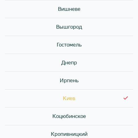
Вишневе
Вышгород
Гостомель
Днепр
Ирпень
Киев
Коцюбинское
Кропивницкий
Водоросли нори являются одним из самых важных