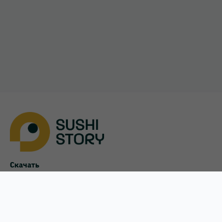
Скачать
App Store
Google Play