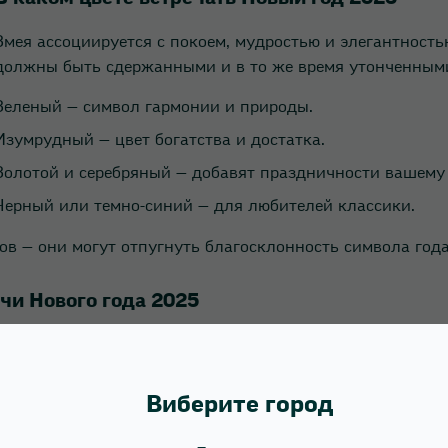
Змея ассоциируется с покоем, мудростью и элегантность
должны быть сдержанными и в то же время утонченными
Зеленый — символ гармонии и природы.
Изумрудный — цвет богатства и достатка.
Золотой и серебряный — добавят праздничности вашему 
Черный или темно-синий — для любителей классики.
в — они могут отпугнуть благосклонность символа года
чи Нового года 2025
ной, но не слишком броской. Выбирайте натуральные ма
 украшения с изумрудами, золотой фурнитурой или жем
ных оттенков.
Виберите город