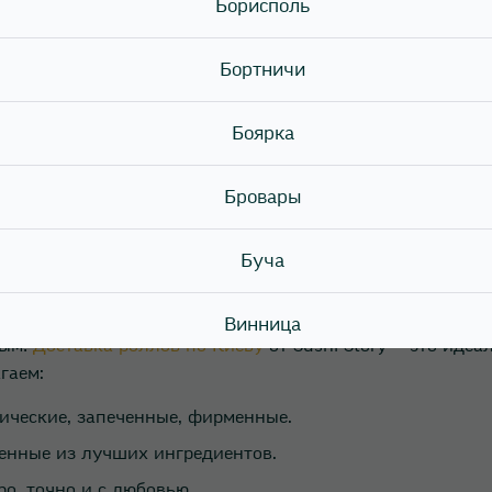
й год 2025
Борисполь
сть, поэтому на новогоднем столе должны быть блюда, 
Бортничи
 или салаты с авокадо.
Боярка
унец или морепродукты.
ания легкости меню.
Бровары
колорита, закажите
роли и суши в Киеве
от Sushi Story.
Буча
 Sushi Story
Винница
ным!
Доставка роллов по Киеву
от Sushi Story — это идеа
гаем:
Вишневе
ические, запеченные, фирменные.
Вышгород
ленные из лучших ингредиентов.
о, точно и с любовью.