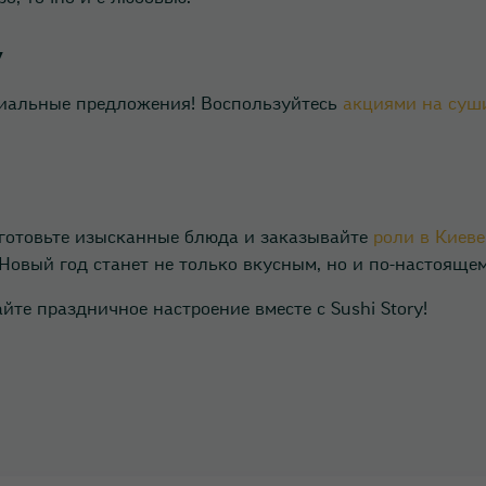
Гостомель
y
Днепр
циальные предложения! Воспользуйтесь
акциями на суш
Ирпень
Киев
готовьте изысканные блюда и заказывайте
роли в Киеве
Новый год станет не только вкусным, но и по-настояще
Коцюбинское
те праздничное настроение вместе с Sushi Story!
Кропивницкий
Крюковщина
Львов