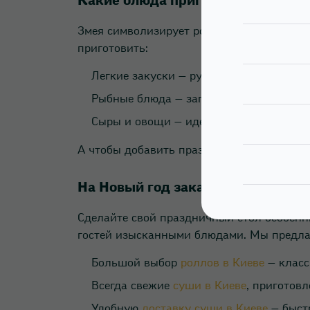
Какие блюда приготовить на Новы
Змея символизирует роскошь и утонченно
приготовить:
Легкие закуски — рулетики, тарталетки
Рыбные блюда — запеченная форель, т
Сыры и овощи — идеальны для поддерж
А чтобы добавить празднику восточного 
На Новый год заказывайте роли от
Сделайте свой праздничный стол особен
гостей изысканными блюдами. Мы предла
Большой выбор
роллов в Киеве
— класс
Всегда свежие
суши в Киеве
, приготов
Удобную
доставку суши в Киеве
— быстр