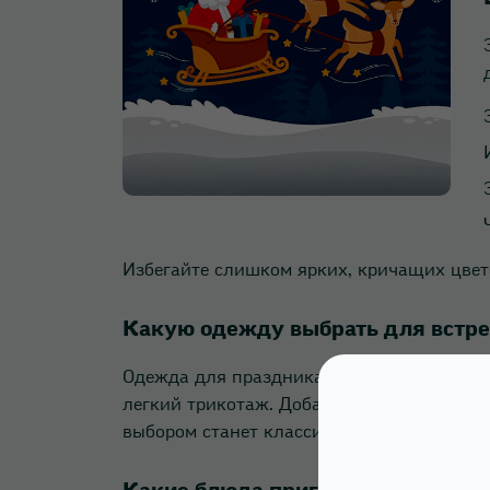
Избегайте слишком ярких, кричащих цвето
Какую одежду выбрать для встре
Одежда для праздника должна быть стиль
легкий трикотаж. Добавьте аксессуары —
выбором станет классический костюм тем