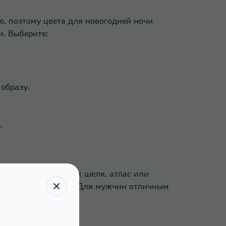
ю, поэтому цвета для новогодней ночи
. Выберите:
образу.
.
териалы, такие как шелк, атлас или
чугом будут кстати. Для мужчин отличным