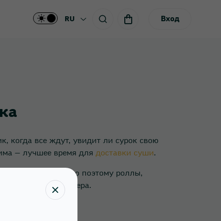
Вход
RU
ка
, когда все ждут, увидит ли сурок свою
 зима — лучшее время для
доставки суши
.
-то вкусного. Именно поэтому роллы,
бор для зимнего вечера.