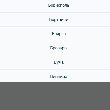
Если зима продолжается, значит время заказать суши д
Борисполь
хлопот.
🍣 Sushi Story — вкусно при любой погоде.
Бортничи
Боярка
Бровары
Буча
Винница
Вишневе
Вышгород