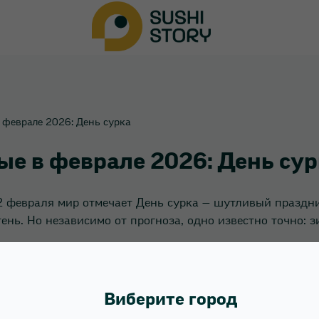
 феврале 2026: День сурка
е в феврале 2026: День сур
2 февраля мир отмечает День сурка — шутливый праздник
тень. Но независимо от прогноза, одно известно точно:
Когда холодно за окном, хочется тепла, комфорта и чего
теплые сеты
, воки и супы от Sushi Story — идеальный вы
Виберите город
Сурок может ошибаться, а мы — нет 😉