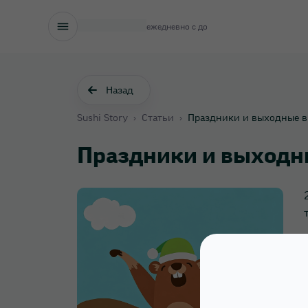
ежедневно с
до
Назад
Sushi Story
›
Статьи
›
Праздники и выходные в
Праздники и выходны