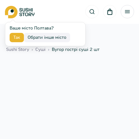
Ваше місто Полтава?
Так
Обрати інше місто
Назад
Sushi Story
›
Сушi
›
Вугор гострі суші 2 шт