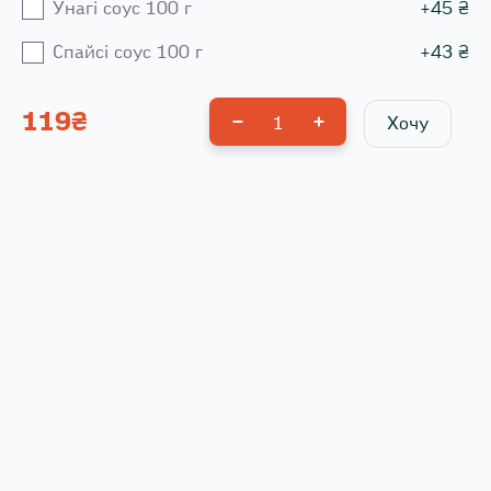
Унагі соус 100 г
+
45
₴
Спайсі соус 100 г
+
43
₴
119
₴
1
Хочу