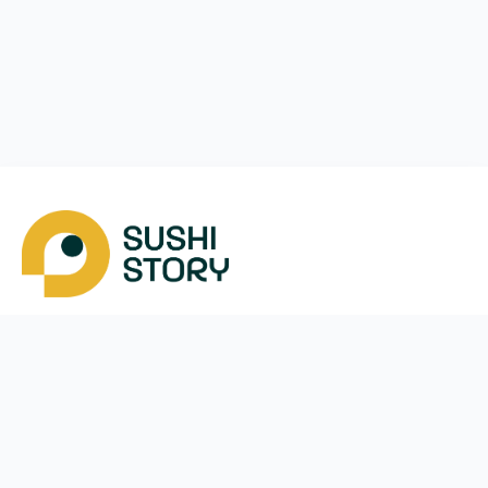
Завантажити
Ми у соцмережах
Instagram
App Store
Google Play
Facebook
Telegram
38 (093)
170-24-44