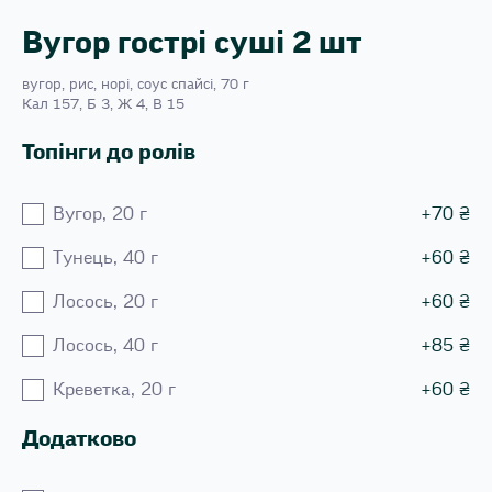
Вугор гострі суші 2 шт
вугор, рис, норі, соус спайсі, 70 г
Кал 157, Б 3, Ж 4, В 15
Топінги до ролів
Вугор, 20 г
+
70
₴
Тунець, 40 г
+
60
₴
Лосось, 20 г
+
60
₴
Лосось, 40 г
+
85
₴
Креветка, 20 г
+
60
₴
Додатково