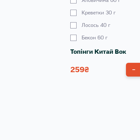
Яловичина 60 г
Креветки 30 г
Лосось 40 г
Бекон 60 г
Топінги Китай Вок
259
₴
Соус Ширачі 10 г
Сир Моцарела 30 г
Томати Черрі 30 г
Кукурудза 30 г
Кунжут 5 г
Халапеньйо 20 г