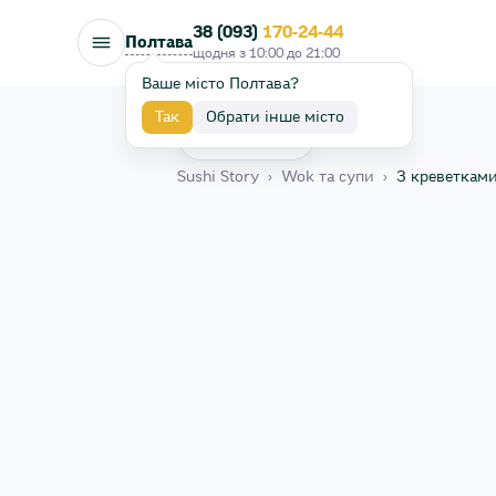
38 (093)
170-24-44
Полтава
щодня з
10:00
до
21:00
Ваше місто Полтава?
Так
Обрати інше місто
Назад
Sushi Story
›
Wok та супи
›
З креветкам