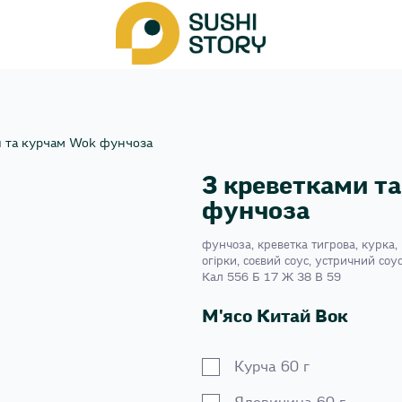
и та курчам Wok фунчоза
З креветками т
фунчоза
фунчоза, креветка тигрова, курка, 
огірки, соєвий соус, устричний соус
Кал 556 Б 17 Ж 38 В 59
М'ясо Китай Вок
Курча 60 г