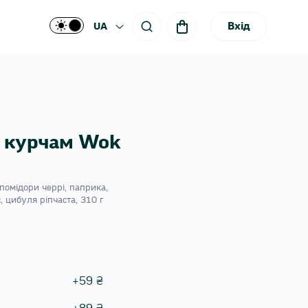
Вхід
UA
а курчам Wok
помідори черрі, паприка,
, цибуля ріпчаста, 310 г
+
59
₴