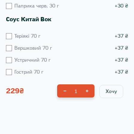
Паприка черв. 30 г
+
30
₴
Соус Китай Вок
Теріякі 70 г
+
37
₴
Вершковий 70 г
+
37
₴
Устричний 70 г
+
37
₴
Гострий 70 г
+
37
₴
229
₴
1
Хочу