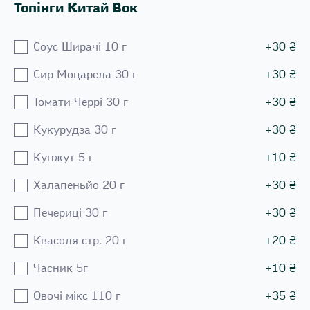
Топінги Китай Вок
Соус Ширачі 10 г
+
30
₴
Сир Моцарела 30 г
+
30
₴
Томати Черрі 30 г
+
30
₴
Кукурудза 30 г
+
30
₴
Кунжут 5 г
+
10
₴
Халапеньйо 20 г
+
30
₴
Печериці 30 г
+
30
₴
Квасоля стр. 20 г
+
20
₴
Часник 5г
+
10
₴
Овочі мікс 110 г
+
35
₴