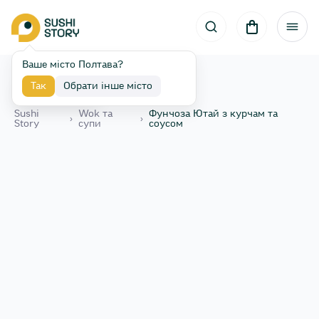
Ваше місто Полтава?
Так
Обрати інше місто
Назад
Sushi
Wok та
Фунчоза Ютай з курчам та
›
›
Story
супи
соусом