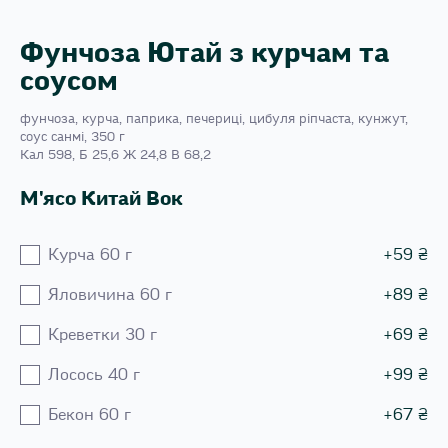
Фунчоза Ютай з курчам та
соусом
фунчоза, курча, паприка, печериці, цибуля ріпчаста, кунжут,
соус санмі, 350 г
Кал 598, Б 25,6 Ж 24,8 В 68,2
М'ясо Китай Вок
Курча 60 г
+
59
₴
Яловичина 60 г
+
89
₴
Креветки 30 г
+
69
₴
Лосось 40 г
+
99
₴
Бекон 60 г
+
67
₴