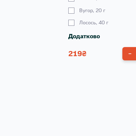
Вугор, 20 г
Лосось, 40 г
Додатково
219
₴
Спайсі соус 100 г
Унагі соус 100 г