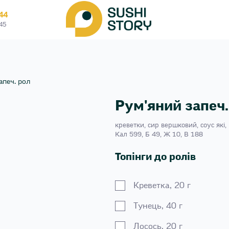
44
45
апеч. рол
Рум'яний запеч.
креветки, сир вершковий, соус які, 
Кал 599, Б 49, Ж 10, В 188
Топінги до ролів
Креветка, 20 г
Тунець, 40 г
Лосось, 20 г