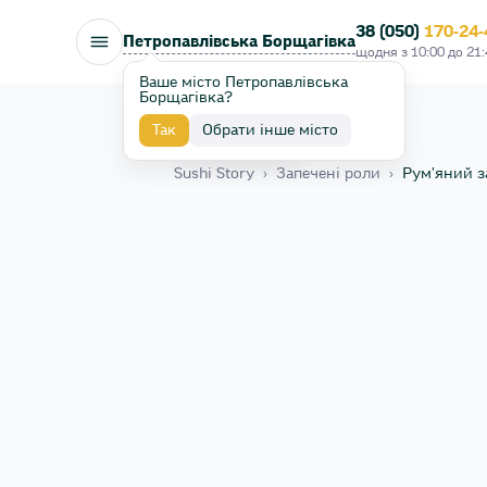
38 (050)
170-24-
Петропавлівська Борщагівка
щодня з
10:00
до
21:
Ваше місто Петропавлівська
Борщагівка?
Так
Обрати інше місто
Назад
Sushi Story
›
Запечені роли
›
Рум'яний з