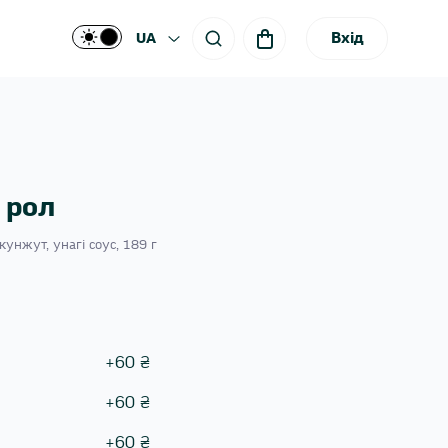
Вхід
UA
 рол
кунжут, унагі соус, 189 г
+
60
₴
+
60
₴
+
60
₴