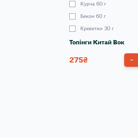
Курча 60 г
Бекон 60 г
Креветки 30 г
Топінги Китай Вок
275
₴
Сир Моцарела 30 г
Томати Черрі 30 г
Овочі мікс 110 г
Паприка черв. 30 г
Часник 5г
Кунжут 5 г
Печериці 30 г