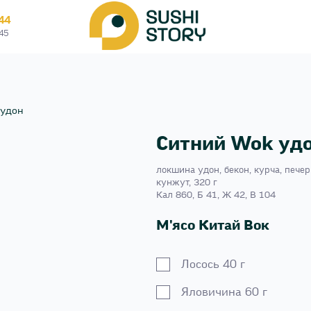
44
45
 удон
Ситний Wok уд
локшина удон, бекон, курча, печер
кунжут, 320 г
Кал 860, Б 41, Ж 42, В 104
М'ясо Китай Вок
Лосось 40 г
Яловичина 60 г