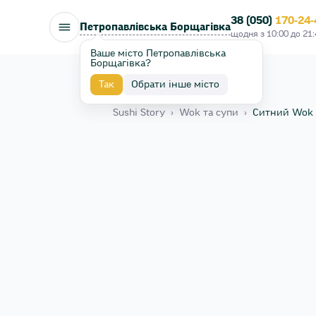
38 (050)
170-24-
Петропавлівська Борщагівка
щодня з
10:00
до
21:
Ваше місто Петропавлівська
Борщагівка?
Так
Обрати інше місто
Назад
Sushi Story
›
Wok та супи
›
Ситний Wok