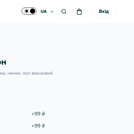
Вхід
UA
он
иці, часник, соус вершковий,
+
99
₴
+
99
₴