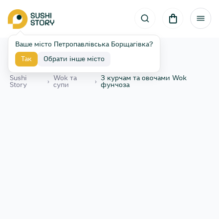
Ваше місто Петропавлівська Борщагівка?
Так
Обрати інше місто
Назад
Sushi
Wok та
З курчам та овочами Wok
›
›
Story
супи
фунчоза