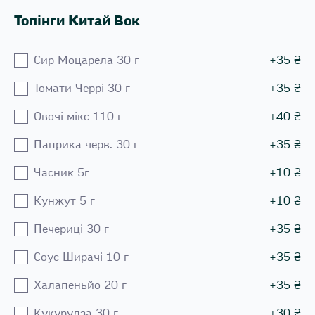
Топінги Китай Вок
Сир Моцарела 30 г
+
35
₴
Томати Черрі 30 г
+
35
₴
Овочі мікс 110 г
+
40
₴
Паприка черв. 30 г
+
35
₴
Часник 5г
+
10
₴
Кунжут 5 г
+
10
₴
Печериці 30 г
+
35
₴
Соус Ширачі 10 г
+
35
₴
Халапеньйо 20 г
+
35
₴
Кукурудза 30 г
+
30
₴