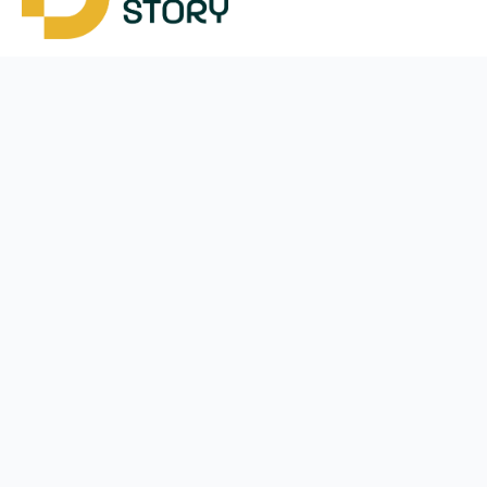
Завантажити
Ми у соцмережах
Instagram
App Store
Google Play
Facebook
Telegram
38 (050)
170-24-44
щодня з
10:00
до
21:45
Петропавлівська Борщагівка
Меню
Оплата і доставка
Акції
Угода користувача
Наші магазини
Франшиза
Статті
Новини
Powered by
Quicker