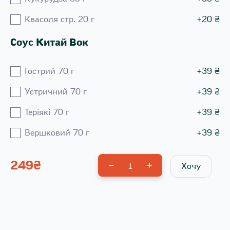
Квасоля стр. 20 г
+
20
₴
Соус Китай Вок
Гострий 70 г
+
39
₴
Устричний 70 г
+
39
₴
Теріякі 70 г
+
39
₴
Вершковий 70 г
+
39
₴
249
₴
1
Хочу