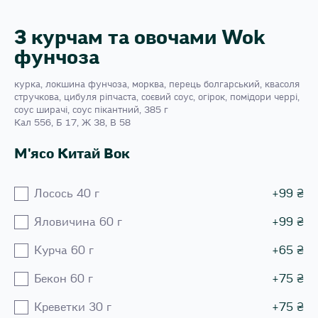
З курчам та овочами Wok
фунчоза
курка, локшина фунчоза, морква, перець болгарський, квасоля
стручкова, цибуля ріпчаста, соєвий соус, огірок, помідори черрі,
соус ширачі, соус пікантний, 385 г
Кал 556, Б 17, Ж 38, В 58
М'ясо Китай Вок
Лосось 40 г
+
99
₴
Яловичина 60 г
+
99
₴
Курча 60 г
+
65
₴
Бекон 60 г
+
75
₴
Креветки 30 г
+
75
₴