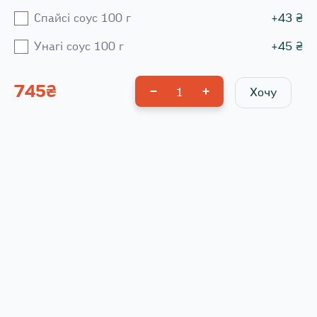
Спайсі соус 100 г
+
43
₴
Унагі соус 100 г
+
45
₴
745
₴
1
Хочу