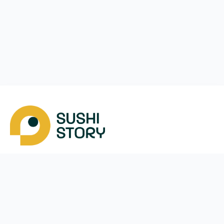
Завантажити
Ми у соцмережах
Instagram
App Store
Google Play
Facebook
Telegram