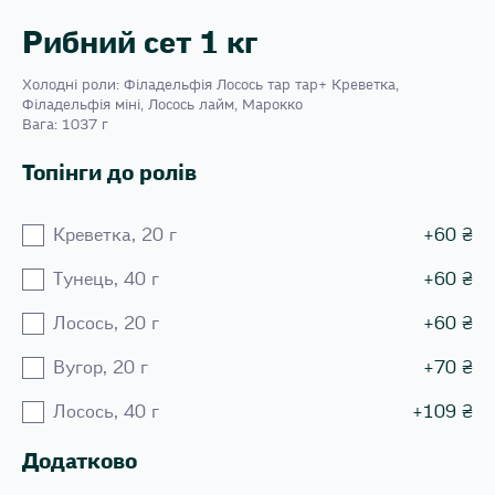
Рибний сет 1 кг
Холодні роли: Філадельфія Лосось тар тар+ Креветка,
Філадельфія міні, Лосось лайм, Марокко
Вага: 1037 г
Топінги до ролів
Креветка, 20 г
+
60
₴
Тунець, 40 г
+
60
₴
Лосось, 20 г
+
60
₴
Вугор, 20 г
+
70
₴
Лосось, 40 г
+
109
₴
Додатково