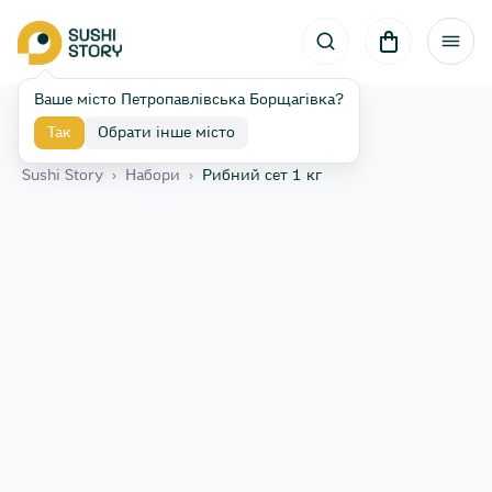
Ваше місто Петропавлівська Борщагівка?
Так
Обрати інше місто
Назад
Sushi Story
›
Набори
›
Рибний сет 1 кг