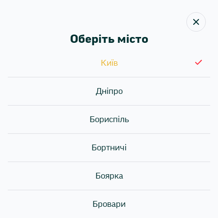
Оберіть місто
Київ
Назад
Дніпро
РОЛ МІСЯЦЯ ЗА
АКЦІЙНОЮ ЦІНОЮ
Бориспіль
Бортничі
Боярка
Бровари