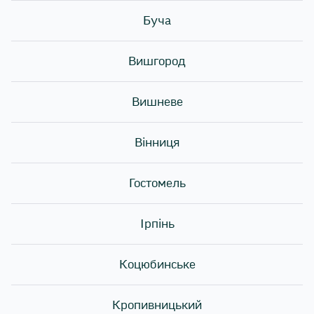
Буча
Вишгород
Вишневе
Рол місяця - Орігамі - 169₴
Вінниця
Гостомель
Ірпінь
Коцюбинське
Кропивницький