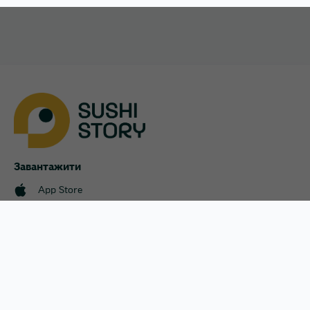
Крюківщина
Львів
Обухів
Петропавлівська Борщагівка
Завантажити
App Store
Підгороднє
Google Play
Полтава
Меню
Оплата і доставка
Акції
Святопетрівське
Угода користувача
Наші магазини
Франшиза