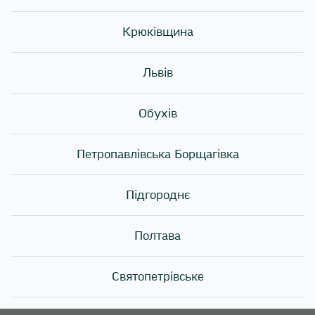
Київського професійного коледжу мистецтва і
технологій сервісу!
Крюківщина
Учасники дізналися про правила розбирання риби
Львів
та етапи приготування ролів від наших
професійних кухарів. Наш шеф поділився з ними
своїми кулінарними секретами, які допомагають
Обухів
йому готувати дуже смачно. А також студенти мали
змогу спробувати приготувати класичний рол
Петропавлівська Борщагівка
Філадельфія та рол Каліфорнія в кунжуті з лососем.
Після завершення майстер-класу всі студенти
Підгороднє
отримали дипломи, що засвідчують їхні нові
навички у кулінарії. Ми раді підтримувати молодих
фахівців та надихати їх на подальші кулінарні
Полтава
досягнення!
Святопетрівське