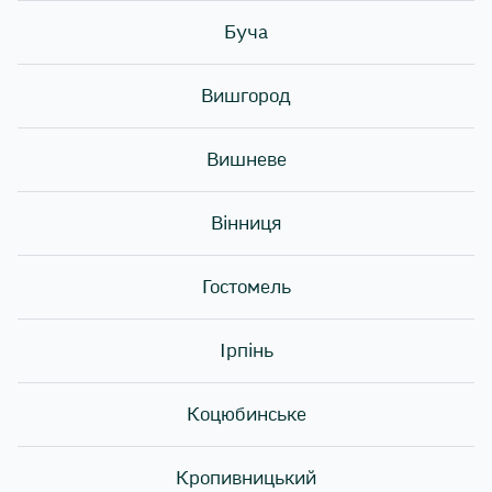
Буча
Вишгород
Вишневе
Вінниця
Гостомель
Ірпінь
Коцюбинське
Сьогодні шеф кухар та су-шеф Sushi Story провели
Кропивницький
майстер-клас із приготування ролів для студентів