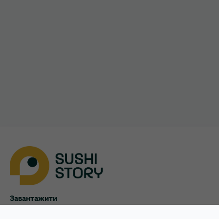
Софіївська Борщагівка
Українка
Харків
Хотів
Чайки
Чубинське
Завантажити
App Store