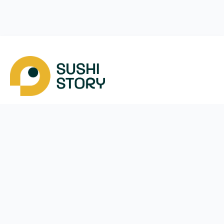
Завантажити
Ми у соцмережах
Instagram
App Store
Google Play
Facebook
Telegram
38 (050)
151-50-05
щодня з
10:00
до
22:00
Кропивницький