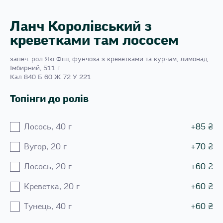
Ланч Королівський з
креветками там лососем
запеч. рол Які Фіш, фунчоза з креветками та курчам, лимонад
Імбирний, 511 г
Кал 840 Б 60 Ж 72 У 221
Топінги до ролів
Лосось, 40 г
+
85
₴
Вугор, 20 г
+
70
₴
Лосось, 20 г
+
60
₴
Креветка, 20 г
+
60
₴
Тунець, 40 г
+
60
₴