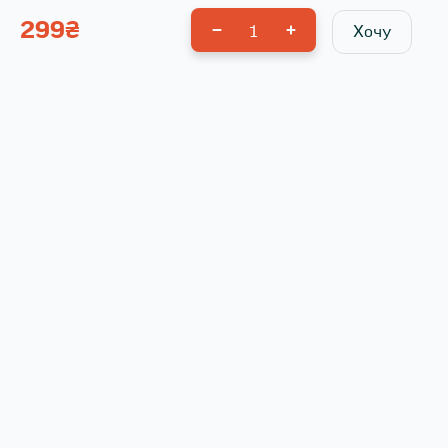
299
₴
1
Хочу