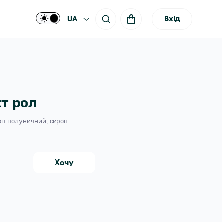
Вхід
UA
т рол
роп полуничний, сироп
Хочу