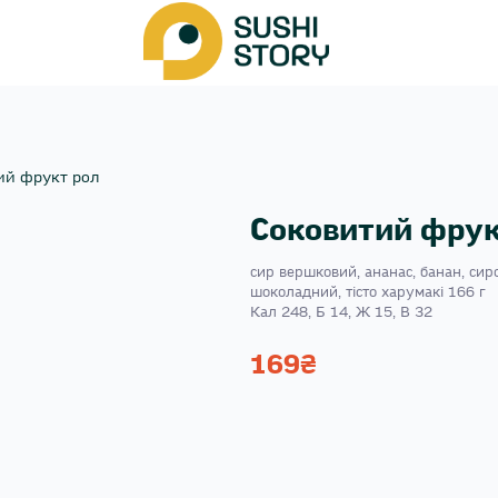
ий фрукт рол
Соковитий фрук
сир вершковий, ананас, банан, си
шоколадний, тісто харумакі 166 г
Кал 248, Б 14, Ж 15, В 32
169
₴