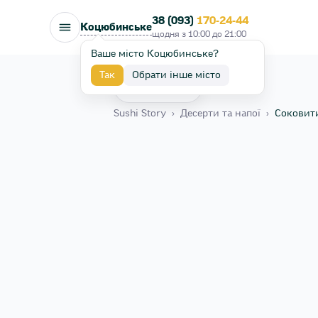
38 (093)
170-24-44
Коцюбинське
щодня з
10:00
до
21:00
Ваше місто Коцюбинське?
Так
Обрати інше місто
Назад
Sushi Story
›
Десерти та напої
›
Соковит