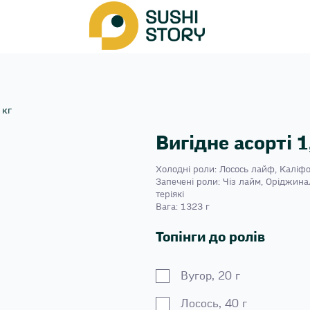
 кг
Вигідне асорті 1
Холодні роли: Лосось лайф, Каліфо
Запечені роли: Чіз лайм, Оріджинал
теріякі
Вага: 1323 г
Топінги до ролів
Вугор, 20 г
Лосось, 40 г