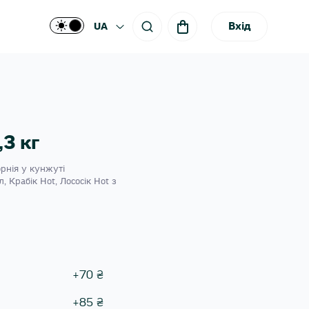
Вхід
UA
,3 кг
рнія у кунжуті
, Крабік Hot, Лососік Hot з
+
70
₴
+
85
₴