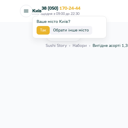
38 (050)
170-24-44
Київ
щодня з
09:00
до
22:30
Ваше місто Київ?
Так
Обрати інше місто
Назад
Sushi Story
›
Набори
›
Вигідне асорті 1,3