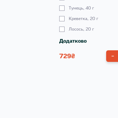
Тунець, 40 г
Креветка, 20 г
Лосось, 20 г
Додатково
729
₴
Унагі соус 100 г
Спайсі соус 100 г