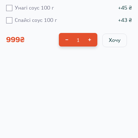
Унагі соус 100 г
+
45
₴
Спайсі соус 100 г
+
43
₴
999
₴
1
Хочу