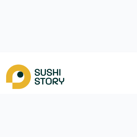
Завантажити
Ми у соцмережах
Instagram
App Store
Google Play
Facebook
Telegram