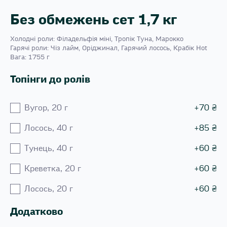
Без обмежень сет 1,7 кг
Холодні роли: Філадельфія міні, Тропік Туна, Марокко
Гарячі роли: Чіз лайм, Оріджинал, Гарячий лосось, Крабік Hot
Вага: 1755 г
Топінги до ролів
Вугор, 20 г
+
70
₴
Лосось, 40 г
+
85
₴
Тунець, 40 г
+
60
₴
Креветка, 20 г
+
60
₴
Лосось, 20 г
+
60
₴
Додатково