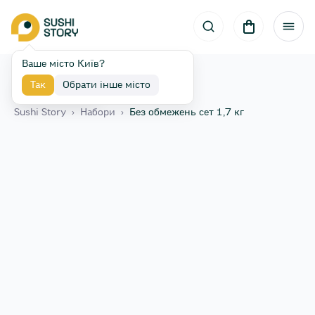
Ваше місто Київ?
Так
Обрати інше місто
Назад
Sushi Story
›
Набори
›
Без обмежень сет 1,7 кг