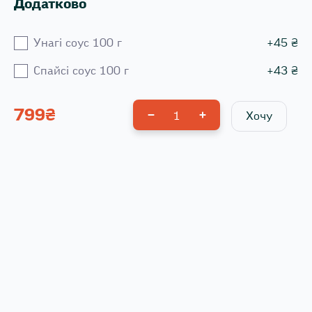
Додатково
Унагі соус 100 г
+
45
₴
Спайсі соус 100 г
+
43
₴
799
₴
1
Хочу