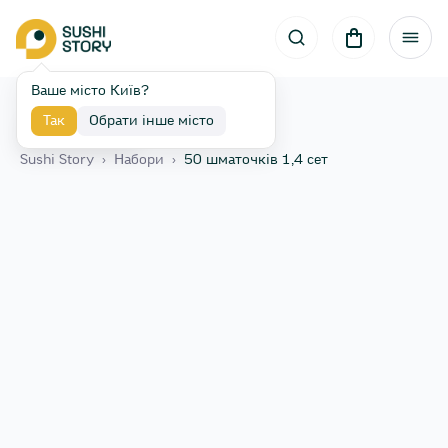
Ваше місто Київ?
Так
Обрати інше місто
Назад
Sushi Story
›
Набори
›
50 шматочків 1,4 сет