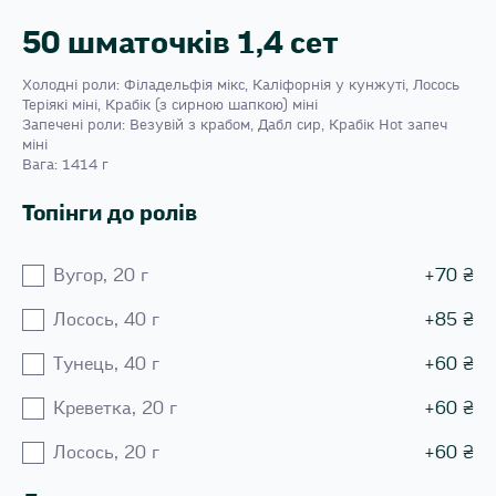
50 шматочків 1,4 сет
Холодні роли: Філадельфія мікс, Каліфорнія у кунжуті, Лосось
Теріякі міні, Крабік (з сирною шапкою) міні
Запечені роли: Везувій з крабом, Дабл сир, Крабік Hot запеч
міні
Вага: 1414 г
Топінги до ролів
Вугор, 20 г
+
70
₴
Лосось, 40 г
+
85
₴
Тунець, 40 г
+
60
₴
Креветка, 20 г
+
60
₴
Лосось, 20 г
+
60
₴